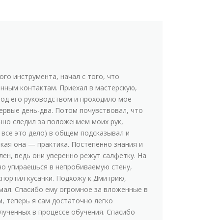
го инструмента, начал с того, что
анным контактам. Приехал в мастерскую,
 под его руководством и проходило моё
ервые день-два. Потом почувствовал, что
янно следил за положением моих рук,
 все это дело) в общем подсказывал и
акая она — практика. Постепенно знания и
лен, ведь они уверенно режут салфетку. На
но упираешься в непробиваемую стену,
спортил кусачки. Подхожу к Дмитрию,
имал. Спасибо ему огромное за вложенные в
м, теперь я сам достаточно легко
олученных в процессе обучения. Спасибо