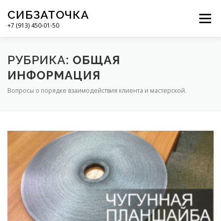
СИБЗАТОЧКА
Меню
+7 (913) 450-01-50
В НАЧАЛО
О НАС
УСЛУГИ
ОБУЧЕНИЕ
РУБРИКА:
ОБЩАЯ
ИНФОРМАЦИЯ
Вопросы о порядке взаимодействия клиента и мастерской.
ВАШ МАСТЕР
НОВОСТИ
КОНТАКТЫ